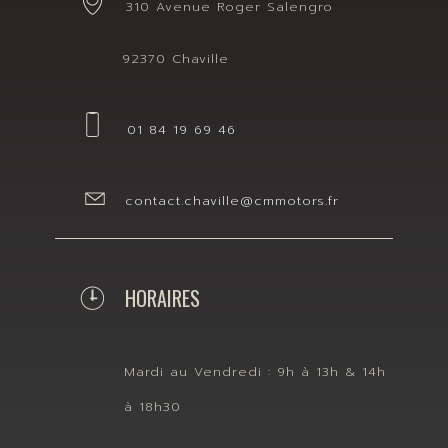
310 Avenue Roger Salengro
92370 Chaville
01 84 19 69 46
contact.chaville@cmmotors.fr
HORAIRES
Mardi au Vendredi : 9h à 13h & 14h
à 18h30