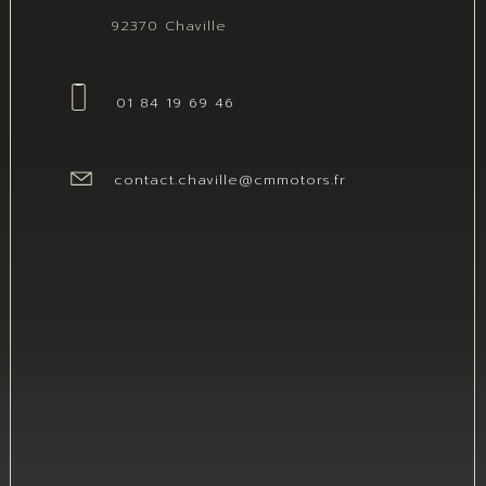
92370 Chaville
01 84 19 69 46
contact.chaville@cmmotors.fr