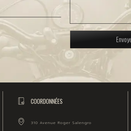
Envoy
COORDONNÉES
310 Avenue Roger Salengro