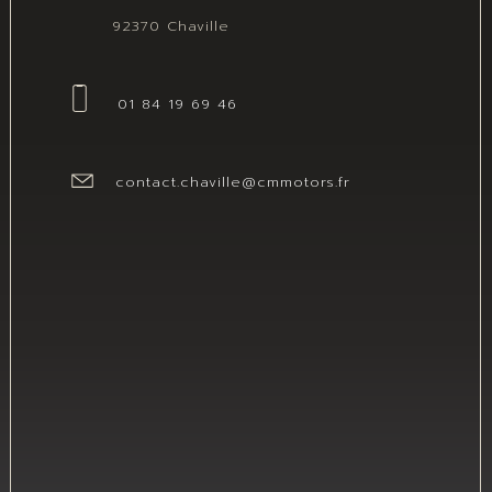
92370 Chaville
01 84 19 69 46
contact.chaville@cmmotors.fr