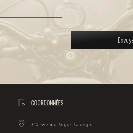
Envoy
COORDONNÉES
310 Avenue Roger Salengro