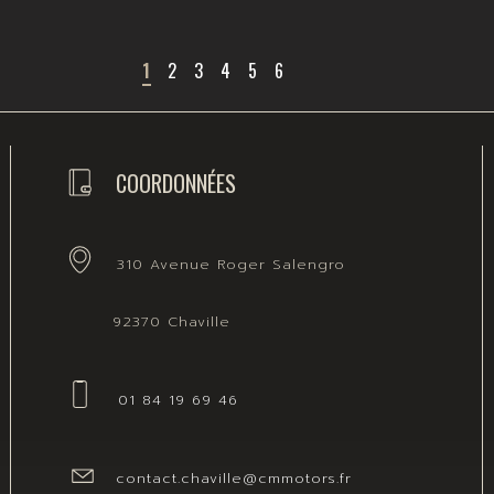
1
2
3
4
5
6
COORDONNÉES
310 Avenue Roger Salengro
92370 Chaville
01 84 19 69 46
contact.chaville@cmmotors.fr